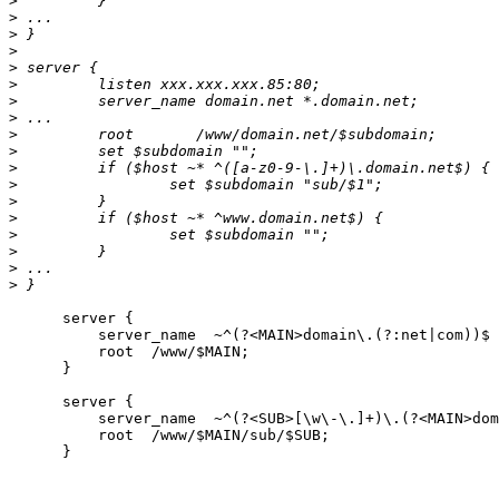
>
>
>
>
>
>
>
>
>
>
>
>
>
>
>
>
>
>
      server {

          server_name  ~^(?<MAIN>domain\.(?:net|com))$

          root  /www/$MAIN;

      }

      server {

          server_name  ~^(?<SUB>[\w\-\.]+)\.(?<MAIN>dom
          root  /www/$MAIN/sub/$SUB;

      }
