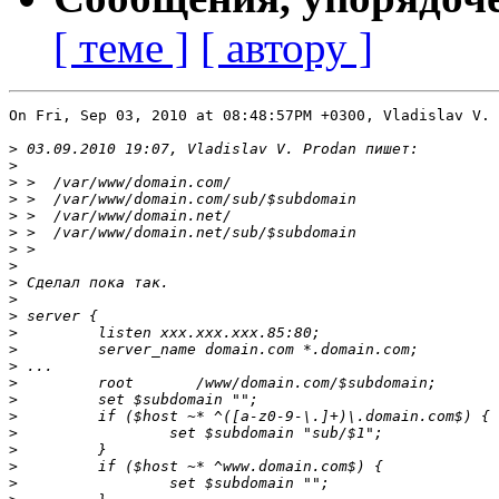
[ теме ]
[ автору ]
On Fri, Sep 03, 2010 at 08:48:57PM +0300, Vladislav V. 
>
>
>
>
>
>
>
>
>
>
>
>
>
>
>
>
>
>
>
>
>