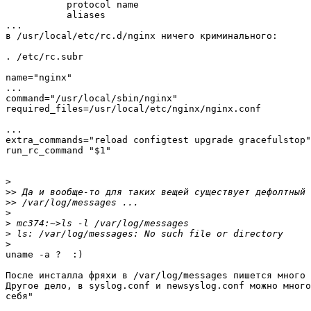
           protocol name

           aliases

...

в /usr/local/etc/rc.d/nginx ничего криминального:

. /etc/rc.subr

name="nginx"

...

command="/usr/local/sbin/nginx"

required_files=/usr/local/etc/nginx/nginx.conf

...

extra_commands="reload configtest upgrade gracefulstop"

run_rc_command "$1"

>
>>
>>
>
>
>
>
uname -a ?  :)

После инсталла фряхи в /var/log/messages пишется много 
Другое дело, в syslog.conf и newsyslog.conf можно много
себя"
