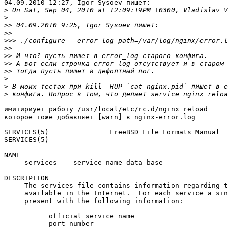
04.09.2010 12:27, Igor Sysoev пишет:

>
>
>>
>>
>>>
>>
>>
>>
>>
>
>
>
имитириует работу /usr/local/etc/rc.d/nginx reload

которое тоже добавляет [warn] в nginx-error.log

SERVICES(5)               FreeBSD File Formats Manual

SERVICES(5)

NAME

     services -- service name data base

DESCRIPTION

     The services file contains information regarding t
     available in the Internet.  For each service a sin
     present with the following information:

           official service name

           port number
