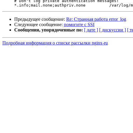
     # Don't log private authentication messages!

Предыдущее сообщение:
Re: Странная работа error_log
Следующее сообщение:
помогите c SSI
Сообщения, упорядоченные по:
[ дате ]
[ дискуссии ]
[ т
Подробная информация о списке рассылки nginx-ru