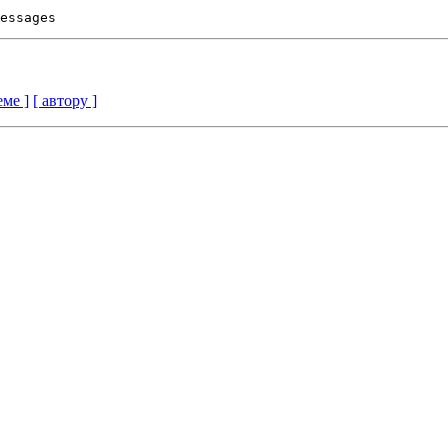
еме ]
[ автору ]