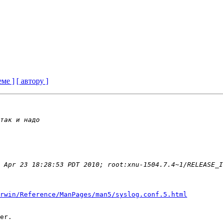
еме ]
[ автору ]
rwin/Reference/ManPages/man5/syslog.conf.5.html
er.
