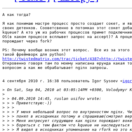
А как тогда?

Я как понимаю мастре процесс просто создает сокет, и яв
своих детенков. Сооветсвенно в потомках этот сокет доба
kqueue? А кто уж из рабочих процессов примет подключние
OS(в каком процессе всплывет запрос на accept)? А проце
порождает через fork?

PS: Почему вообще возник этот вопрос.  Все из за этого 
http://twistedmatrix.com/trac/ticket/4387<http://twiste
Откровенно говоря там по моему написана ерунда какая то
вопросом а как же обрабатывает nginx запросы.

4 сентября 2010 г. 16:38 пользователь Igor Sysoev <
igor
>
>
>
>
>
>
>
>
>
>