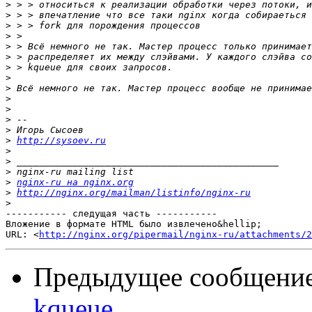
>
>
>
>
>
>
>
>
>
>
>
>
>
>
http://sysoev.ru
>
>
>
>
nginx-ru на nginx.org
>
http://nginx.org/mailman/listinfo/nginx-ru
>
----------- следущая часть -----------

Вложение в формате HTML было извлечено&hellip;

URL: <
http://nginx.org/pipermail/nginx-ru/attachments/2
Предыдущее сообщени
kqueue