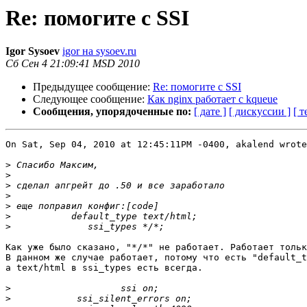
Re: помогите c SSI
Igor Sysoev
igor на sysoev.ru
Сб Сен 4 21:09:41 MSD 2010
Предыдущее сообщение:
Re: помогите c SSI
Следующее сообщение:
Как nginx работает с kqueue
Сообщения, упорядоченные по:
[ дате ]
[ дискуссии ]
[ т
On Sat, Sep 04, 2010 at 12:45:11PM -0400, akalend wrote
>
>
>
>
>
>
>
Как уже было сказано, "*/*" не работает. Работает тольк
В данном же случае работает, потому что есть "default_t
а text/html в ssi_types есть всегда.

>
>