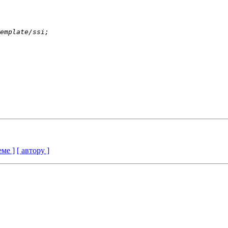
еме ]
[ автору ]