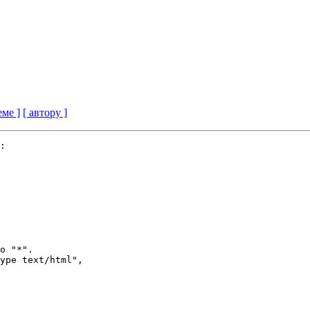
еме ]
[ автору ]
:

о "*".

ype text/html",
