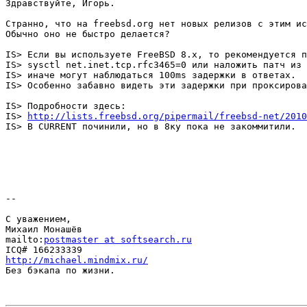
Здравствуйте, Игорь.

Странно, что на freebsd.org нет новых релизов с этим ис
Обычно оно не быстро делается?

IS> Если вы используете FreeBSD 8.x, то рекомендуется п
IS> sysctl net.inet.tcp.rfc3465=0 или наложить патч из 
IS> иначе могут наблюдаться 100ms задержки в ответах.

IS> Особенно забавно видеть эти задержки при проксирова
IS> Подробности здесь:

IS> 
http://lists.freebsd.org/pipermail/freebsd-net/2010
IS> В CURRENT починили, но в 8ку пока не закоммитили.

-- 

С уважением,

Михаил Монашёв

mailto:
postmaster at softsearch.ru
http://michael.mindmix.ru/

Без бэкапа по жизни.
