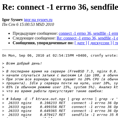
Re: connect -1 errno 36, sendfi
Igor Sysoev
igor на sysoev.ru
Пн Сен 6 15:00:53 MSD 2010
Предыдущее сообщение:
connect -1 errno 36, sendfile -1 e
Следующее сообщение:
Re: connect -1 errno 36, sendfile -
Сообщения, упорядоченные по:
[ дате ]
[ дискуссии ]
[ т
On Mon, Sep 06, 2010 at 02:54:15PM +0400, cronfy wrote:

>
>
>
>
>
>
>
>
>
>
>
>
>
>