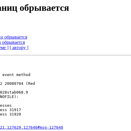
траниц обрывается
ниц обрывается
иц обрывается
еме ]
[ автору ]
 event method

2 20080704 (Red

028stab068.9

NOFILE):

esses

ess 31917

ess 31920

21,127629,127640#msg-127640