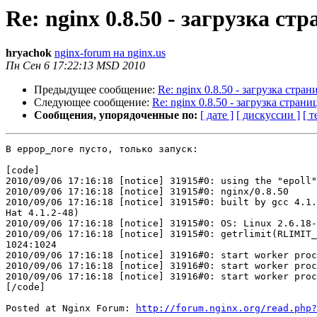
Re: nginx 0.8.50 - загрузка с
hryachok
nginx-forum на nginx.us
Пн Сен 6 17:22:13 MSD 2010
Предыдущее сообщение:
Re: nginx 0.8.50 - загрузка стра
Следующее сообщение:
Re: nginx 0.8.50 - загрузка стран
Сообщения, упорядоченные по:
[ дате ]
[ дискуссии ]
[ т
В еррор_логе пусто, только запуск:

[code]

2010/09/06 17:16:18 [notice] 31915#0: using the "epoll"
2010/09/06 17:16:18 [notice] 31915#0: nginx/0.8.50

2010/09/06 17:16:18 [notice] 31915#0: built by gcc 4.1.
Hat 4.1.2-48)

2010/09/06 17:16:18 [notice] 31915#0: OS: Linux 2.6.18-
2010/09/06 17:16:18 [notice] 31915#0: getrlimit(RLIMIT_
1024:1024

2010/09/06 17:16:18 [notice] 31916#0: start worker proc
2010/09/06 17:16:18 [notice] 31916#0: start worker proc
2010/09/06 17:16:18 [notice] 31916#0: start worker proc
[/code]

Posted at Nginx Forum: 
http://forum.nginx.org/read.php?