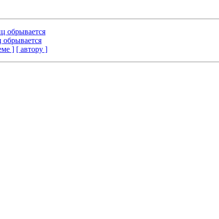
ниц обрывается
иц обрывается
еме ]
[ автору ]