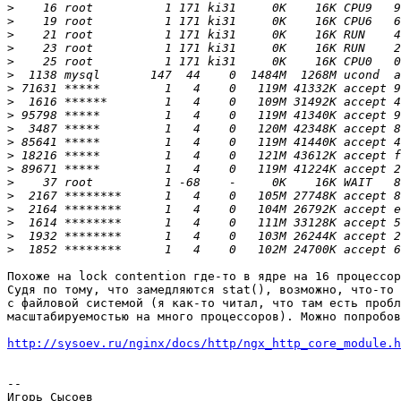
>
>
>
>
>
>
>
>
>
>
>
>
>
>
>
>
>
>
>
Похоже на lock contention где-то в ядре на 16 процессор
Судя по тому, что замедляются stat(), возможно, что-то 
с файловой системой (я как-то читал, что там есть пробл
масштабируемостью на много процессоров). Можно попробов
http://sysoev.ru/nginx/docs/http/ngx_http_core_module.h
-- 
