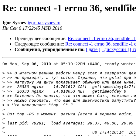
Re: connect -1 errno 36, sendfi
Igor Sysoev
igor на sysoev.ru
Пн Сен 6 17:22:45 MSD 2010
Предыдущее сообщение:
Re: connect -1 errno 36, sendfile 
Следующее сообщение:
Re: connect -1 errno 36, sendfile -
Сообщения, упорядоченные по:
[ дате ]
[ дискуссии ]
[ т
On Mon, Sep 06, 2010 at 05:10:22PM +0400, cronfy wrote:

>
>
>
>
>
>
>
>
>
>
>
>
>
>