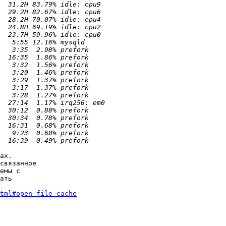
ах.

связанное

емы с

ать

tml#open_file_cache