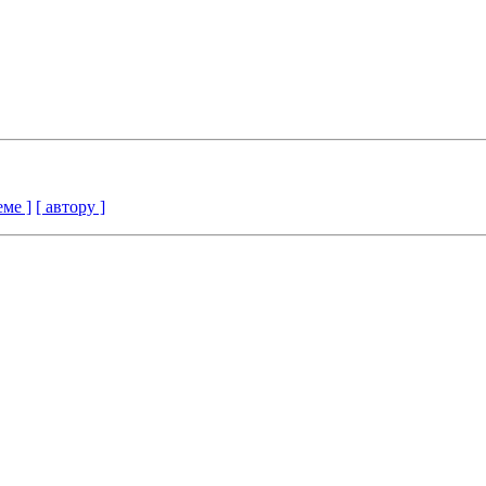
еме ]
[ автору ]