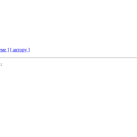
еме ]
[ автору ]
:
