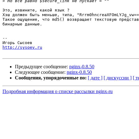
>
Это, извините, какой язык ?

Хэш должен быть меньше, типа, "Rrrm0hncreaXFOmLYJg_vw==
Такое ощущение, что md5() возвращает текстовую представ
бинарные данные.

-- 

http://sysoev.ru
Предыдущее сообщение:
nginx-0.8.50
Следующее сообщение:
nginx-0.8.50
Сообщения, упорядоченные по:
[ дате ]
[ дискуссии ]
[ т
Подробная информация о списке рассылки nginx-ru