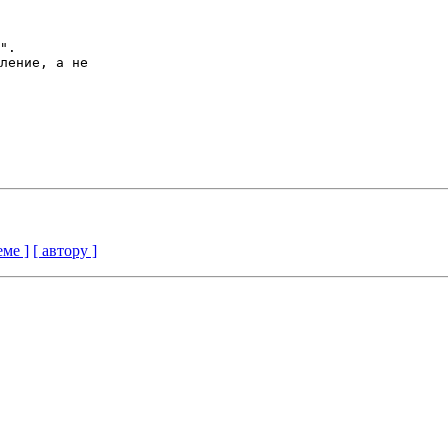
".

ление, а не

еме ]
[ автору ]