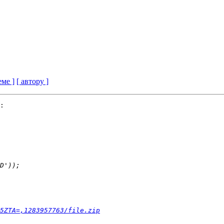
еме ]
[ автору ]
:

5ZTA=,1283957763/file.zip