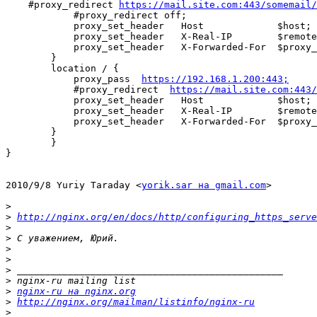
    #proxy_redirect 
https://mail.site.com:443/somemail/
            #proxy_redirect off;

            proxy_set_header   Host             $host;

            proxy_set_header   X-Real-IP        $remote
            proxy_set_header   X-Forwarded-For  $proxy_
        }

        location / {

            proxy_pass  
https://192.168.1.200:443;
            #proxy_redirect  
https://mail.site.com:443/
            proxy_set_header   Host             $host;

            proxy_set_header   X-Real-IP        $remote
            proxy_set_header   X-Forwarded-For  $proxy_
        }

        }

}

2010/9/8 Yuriy Taraday <
yorik.sar на gmail.com
>

>
>
http://nginx.org/en/docs/http/configuring_https_serve
>
>
>
>
>
>
>
nginx-ru на nginx.org
>
http://nginx.org/mailman/listinfo/nginx-ru
>