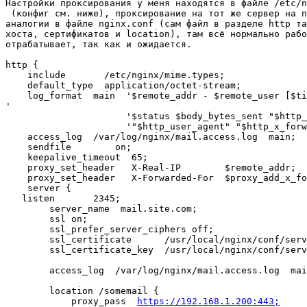
Настройки проксирования у меня находятся в файле /etc/n
 (конфиг см. ниже), проксирование на тот же сервер на п
аналогии в файле nginx.conf (сам файл в разделе http та
хоста, сертификатов и location), там всё нормально рабо
отрабатывает, так как и ожидается.

http {

    include       /etc/nginx/mime.types;

    default_type  application/octet-stream;

    log_format  main  '$remote_addr - $remote_user [$ti
'

                      '$status $body_bytes_sent "$http_
                      '"$http_user_agent" "$http_x_forw
    access_log  /var/log/nginx/mail.access.log  main;

    sendfile        on;

    keepalive_timeout  65;

    proxy_set_header   X-Real-IP        $remote_addr;

    proxy_set_header   X-Forwarded-For  $proxy_add_x_fo
    server {

   listen       2345;

        server_name  mail.site.com;

        ssl on;

        ssl_prefer_server_ciphers off;

        ssl_certificate      /usr/local/nginx/conf/serv
        ssl_certificate_key  /usr/local/nginx/conf/serv
        access_log  /var/log/nginx/mail.access.log  mai
        location /somemail {

            proxy_pass  
https://192.168.1.200:443;