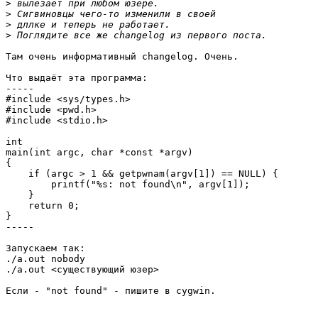
>
>
>
>
Там очень информативный changelog. Очень.

Что выдаёт эта программа:

-----

#include <sys/types.h>

#include <pwd.h>

#include <stdio.h>

int

main(int argc, char *const *argv)

{

    if (argc > 1 && getpwnam(argv[1]) == NULL) {

        printf("%s: not found\n", argv[1]);

    }

    return 0;

}

-----

Запускаем так:

./a.out nobody

./a.out <существующий юзер>

Если - "not found" - пишите в cygwin.
