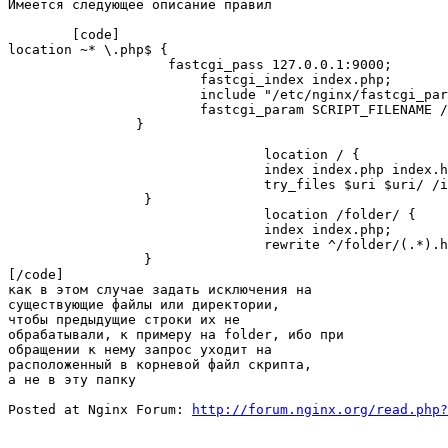
Имеется следующее описание правил

	[code]

location ~* \.php$ {

		    fastcgi_pass 127.0.0.1:9000;

			fastcgi_index index.php;

			include "/etc/nginx/fastcgi_params.conf";

			fastcgi_param SCRIPT_FILENAME /home/htdocs$fastcgi_script_name;

		}

				location / {

   				index index.php index.htm index.html;

   				try_files $uri $uri/ /index.php?q=$uri;

  		 }

		 		location /folder/ {

   				index index.php;

				rewrite ^/folder/(.*).htm$ /folder/index.php?id=$1 break;

  		 }

[/code]

как в этом случае задать исключения на

существующие файлы или директории,

чтобы предыдущие строки их не

обрабатывали, к примеру на folder, ибо при

обращении к нему запрос уходит на

расположенный в корневой файл скрипта,

а не в эту папку

Posted at Nginx Forum: 
http://forum.nginx.org/read.php?