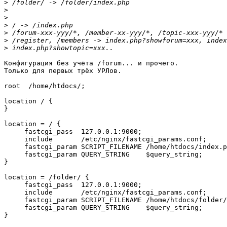
>
>
>
>
>
>
>
Конфигурация без учёта /forum... и прочего.

Только для первых трёх УРЛов.

root  /home/htdocs/;

location / {

}

location = / {

     fastcgi_pass  127.0.0.1:9000;

     include       /etc/nginx/fastcgi_params.conf;

     fastcgi_param SCRIPT_FILENAME /home/htdocs/index.p
     fastcgi_param QUERY_STRING    $query_string;

}

location = /folder/ {

     fastcgi_pass  127.0.0.1:9000;

     include       /etc/nginx/fastcgi_params.conf;

     fastcgi_param SCRIPT_FILENAME /home/htdocs/folder/
     fastcgi_param QUERY_STRING    $query_string;

}
