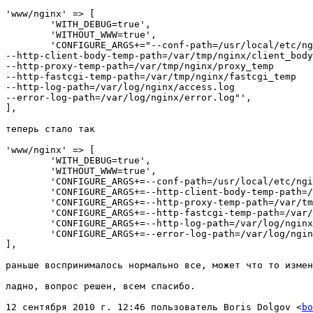
'www/nginx' => [

	'WITH_DEBUG=true',

	'WITHOUT_WWW=true',

	'CONFIGURE_ARGS+="--conf-path=/usr/local/etc/nginx/nginx.conf

--http-client-body-temp-path=/var/tmp/nginx/client_body
--http-proxy-temp-path=/var/tmp/nginx/proxy_temp

--http-fastcgi-temp-path=/var/tmp/nginx/fastcgi_temp

--http-log-path=/var/log/nginx/access.log

--error-log-path=/var/log/nginx/error.log"',

],

теперь стало так

'www/nginx' => [

	'WITH_DEBUG=true',

	'WITHOUT_WWW=true',

	'CONFIGURE_ARGS+=--conf-path=/usr/local/etc/nginx/nginx.conf',

	'CONFIGURE_ARGS+=--http-client-body-temp-path=/var/tmp/nginx/client_body_temp',

	'CONFIGURE_ARGS+=--http-proxy-temp-path=/var/tmp/nginx/proxy_temp',

	'CONFIGURE_ARGS+=--http-fastcgi-temp-path=/var/tmp/nginx/fastcgi_temp',

	'CONFIGURE_ARGS+=--http-log-path=/var/log/nginx/access.log',

	'CONFIGURE_ARGS+=--error-log-path=/var/log/nginx/error.log',

],

раньше воспринималось нормально все, может что то измен
ладно, вопрос решен, всем спасибо.

12 сентября 2010 г. 12:46 пользователь Boris Dolgov <
bo