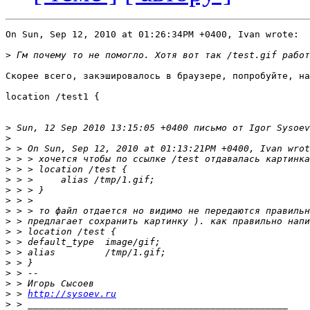
On Sun, Sep 12, 2010 at 01:26:34PM +0400, Ivan wrote:

>
Скорее всего, закэшировалось в браузере, попробуйте, на
location /test1 {

>
 Sun, 12 Sep 2010 13:15:05 +0400 письмо от Igor Sysoev
>
>
>
>
>
>
>
>
>
>
>
>
>
>
>
>
 > 
http://sysoev.ru
>