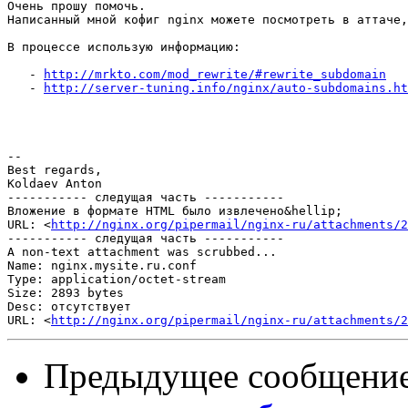
Очень прошу помочь.

Написанный мной кофиг nginx можете посмотреть в аттаче,
В процессе использую информацию:

   - 
http://mrkto.com/mod_rewrite/#rewrite_subdomain
   - 
http://server-tuning.info/nginx/auto-subdomains.ht
-- 

Best regards,

Koldaev Anton

----------- следущая часть -----------

Вложение в формате HTML было извлечено&hellip;

URL: <
http://nginx.org/pipermail/nginx-ru/attachments/2
----------- следущая часть -----------

A non-text attachment was scrubbed...

Name: nginx.mysite.ru.conf

Type: application/octet-stream

Size: 2893 bytes

Desc: отсутствует

URL: <
http://nginx.org/pipermail/nginx-ru/attachments/2
Предыдущее сообщени