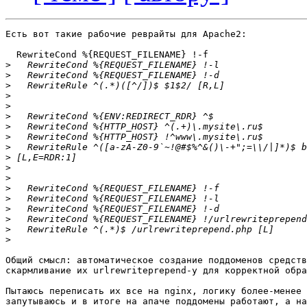
Есть вот такие рабочие реврайты для Apache2:

  RewriteCond %{REQUEST_FILENAME} !-f

>
>
>
>
>
>
>
>
>
>
>
>
>
>
>
>
>
>
Общий смысл: автоматическое создание поддоменов средств
скармливание их urlrewriteprepend-у для корректной обра
Пытаюсь переписать их все на nginx, логику более-менее 
запутываюсь и в итоге на апаче поддомены работают, а на