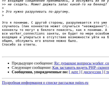
>>
>>
>
>
>
Это я понимаю. С другой стороны, разруливается это уже 
случилось (пик коннектов может случиться "неожиданно").
коннекты то могут в беклоге повисеть, как я понимаю. А 
все worker_connections заняты, он будет по мере освобож
входящие и упираться в отсутствие возможности уйти на б
общем, обслужить его вполне можно было.

Спасибо за ответы.

Предыдущее сообщение:
Re: дурацкие вопросы worker_conn
Следующее сообщение:
Как заставить видеть PHP–скрип
Сообщения, упорядоченные по:
[ дате ]
[ дискуссии ]
[ т
Подробная информация о списке рассылки nginx-ru