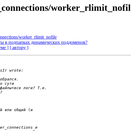
onnections/worker_rlimit_nofil
ections/worker_rlimit_nofile
ты в подпапках динамических поддоменов?
еме ]
[ автору ]
й или общий (и 
