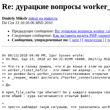
Re: дурацкие вопросы worker_c
Dmitriy MiksIr
miksir на maker.ru
Пн Сен 13 16:56:06 MSD 2010
Предыдущее сообщение:
Re: дурацкие вопросы worker_conn
Следующее сообщение:
Как заставить видеть PHP–скрип
Сообщения, упорядоченные по:
[ дате ]
[ дискуссии ]
[ т
On 09/13/2010 04:40 PM, Igor Sysoev wrote:

>
>
>>
>>
>>
>>
>
>
А open_file_cache где обитает? Он у каждого воркера сво
если общий - куда засчитывается откытый файл).

>
>>