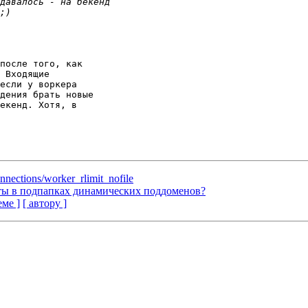
после того, как 

 Входящие 

если у воркера 

дения брать новые 

екенд. Хотя, в 

ections/worker_rlimit_nofile
ты в подпапках динамических поддоменов?
еме ]
[ автору ]