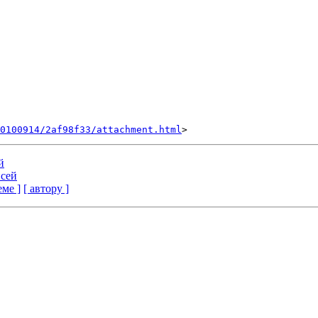
0100914/2af98f33/attachment.html
й
сей
еме ]
[ автору ]