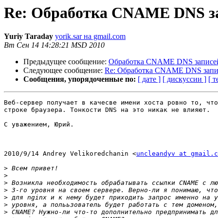
Re: Обработка CNAME DNS з
Yuriy Taraday
yorik.sar на gmail.com
Вт Сен 14 14:28:21 MSD 2010
Предыдущее сообщение:
Обработка CNAME DNS записе
Следующее сообщение:
Re: Обработка CNAME DNS запи
Сообщения, упорядоченные по:
[ дате ]
[ дискуссии ]
[ т
Веб-сервер получает в качесве имени хоста ровно то, что
строке браузера. Тонкости DNS на это никак не влияют.

С уважением, Юрий.

2010/9/14 Andrey Velikoredchanin <
uncleandyv at gmail.c
>
>
>
>
>
>
>