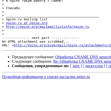
>
>
>
>
>
>
>
nginx-ru at nginx.org
>
http://nginx.org/mailman/listinfo/nginx-ru
>
>
-------------- next part --------------

An HTML attachment was scrubbed...

URL: <
http://nginx.org/pipermail/nginx-ru/attachments/2
Предыдущее сообщение:
Обработка CNAME DNS записе
Следующее сообщение:
Re: Обработка CNAME DNS запи
Сообщения, упорядоченные по:
[ дате ]
[ дискуссии ]
[ т
Подробная информация о списке рассылки nginx-ru