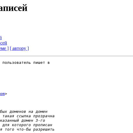
аписей
й
сей
еме ]
[ автору ]
 пользователь пишет в

om
>
