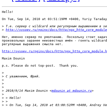
Hello!

On Tue, Sep 14, 2010 at 03:51:19PM +0400, Yuriy Taraday
>
>
http://sysoev.ru/nginx/docs/http/ngx_http_core_module
Нет, именно сервер по умолчанию.  Поскольку стоит задач
произвольных заранее неизвестных имён - гонять wildcard
регулярные выражения смысла нет.

http://sysoev.ru/nginx/docs/http/ngx_http_core_module.h
Maxim Dounin

p.s. Please do not top-post.  Thank you.

>
>
>
>
>
>
 2010/9/14 Maxim Dounin <
mdounin at mdounin.ru
>
>
>
>