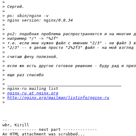
>
>
>
>
>
>
>
>
>
>
>
>
>
>
>
>
>
>
>
>
>
nginx-ru at nginx.org
>
http://nginx.org/mailman/listinfo/nginx-ru
>
-- 

wbr, Kirill

-------------- next part --------------

An HTML attachment was scrubbed...
