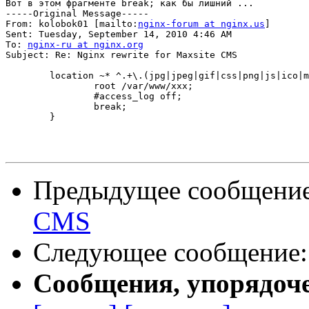
Вот в этом фрагменте break; как бы лишний ...

-----Original Message-----

From: kolobok01 [mailto:
nginx-forum at nginx.us
] 

Sent: Tuesday, September 14, 2010 4:46 AM

To: 
nginx-ru at nginx.org
Subject: Re: Nginx rewrite for Maxsite CMS

        location ~* ^.+\.(jpg|jpeg|gif|css|png|js|ico|m
                root /var/www/xxx;

                #access_log off;

                break; 

        }

Предыдущее сообщени
CMS
Следующее сообщение
Сообщения, упорядоч