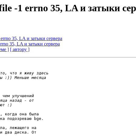
dfile -1 errno 35, LA и затыки се
-1 errno 35, LA и затыки сервера
1 errno 35, LA и затыки сервера
еме ]
[ автору ]
, когда она была

ка подозреваю bge.

ла, лежащего на

и два диска. От
