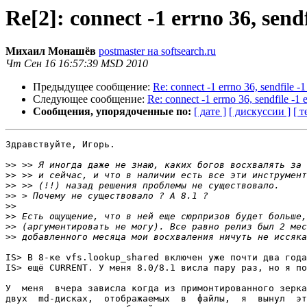
Re[2]: connect -1 errno 36, sen
Михаил Монашёв
postmaster на softsearch.ru
Чт Сен 16 16:57:39 MSD 2010
Предыдущее сообщение:
Re: connect -1 errno 36, sendfile 
Следующее сообщение:
Re: connect -1 errno 36, sendfile -
Сообщения, упорядоченные по:
[ дате ]
[ дискуссии ]
[ т
Здравствуйте, Игорь.

>>
>>
>>
>>
>>
>>
>>
>>
IS> В 8-ке vfs.lookup_shared включен уже почти два года
IS> ещё CURRENT. У меня 8.0/8.1 висла пару раз, но я по
У  меня  вчера зависла когда из примонтированного зерка
двух  md-дисках,  отображаемых  в  файлы,  я  вынул  эт