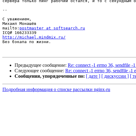
сервера только пинг рабочий остался, и то с секундным о
-- 

С уважением,

Михаил Монашёв

mailto:
postmaster at softsearch.ru
http://michael.mindmix.ru/

Без бэкапа по жизни.

Предыдущее сообщение:
Re: connect -1 errno 36, sendfile 
Следующее сообщение:
Re: connect -1 errno 36, sendfile -
Сообщения, упорядоченные по:
[ дате ]
[ дискуссии ]
[ т
Подробная информация о списке рассылки nginx-ru