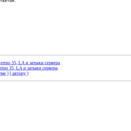
тветом.

-1 errno 35, LA и затыки сервера
1 errno 35, LA и затыки сервера
еме ]
[ автору ]