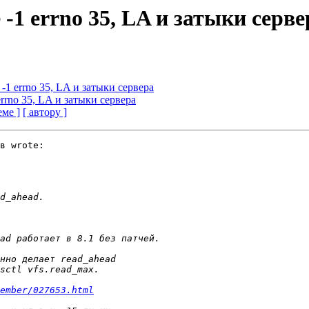
le -1 errno 35, LA и затыки серв
le -1 errno 35, LA и затыки сервера
1 errno 35, LA и затыки сервера
еме ]
[ автору ]
в wrote:

ember/027653.html