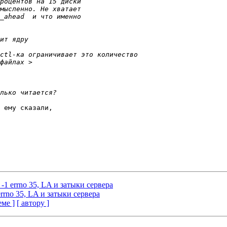
 ему сказали,

le -1 errno 35, LA и затыки сервера
1 errno 35, LA и затыки сервера
еме ]
[ автору ]