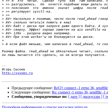
>
>
>
>
>
>
>
>
>
>
>
>
>
Размер файла. read_ahead не обязательно читает, сколько
он лишь пытается это сделать, но не всегда получается.

-- 

http://sysoev.ru
Предыдущее сообщение:
Re[2]: connect -1 errno 36, sendfi
Следующее сообщение:
Re: connect -1 errno 36, sendfile -
Сообщения, упорядоченные по:
[ дате ]
[ дискуссии ]
[ т
Подробная информация о списке рассылки nginx-ru