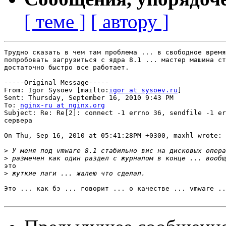
[ теме ]
[ автору ]
Трудно сказать в чем там проблема ... в свободное время
попробовать загрузиться с ядра 8.1 ... мастер машина ст
достаточно быстро все работает. 

-----Original Message-----

From: Igor Sysoev [mailto:
igor at sysoev.ru
] 

Sent: Thursday, September 16, 2010 9:43 PM

To: 
nginx-ru at nginx.org
Subject: Re: Re[2]: connect -1 errno 36, sendfile -1 er
сервера

On Thu, Sep 16, 2010 at 05:41:28PM +0300, maxhl wrote:

>
>
это

>
Это ... как бэ ... говорит ... о качестве ... vmware ..