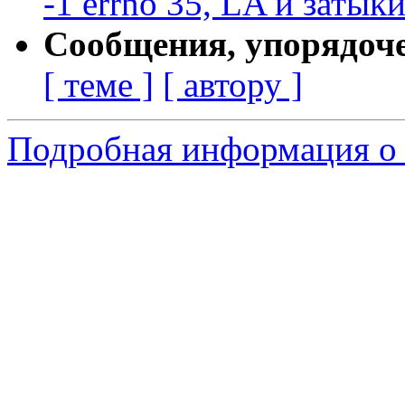
-1 errno 35, LA и затык
Сообщения, упорядоч
[ теме ]
[ автору ]
Подробная информация о 