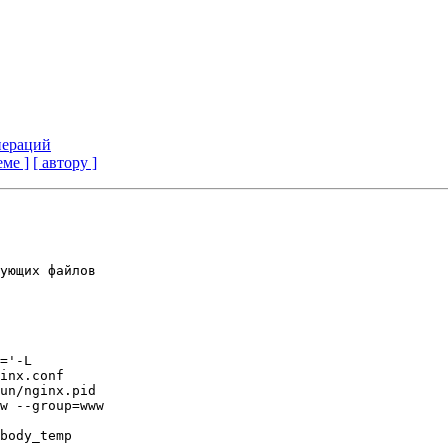
пераций
еме ]
[ автору ]
ующих файлов

='-L

inx.conf

un/nginx.pid

w --group=www

body_temp
