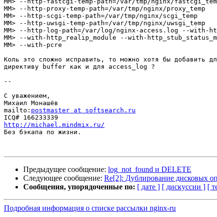
ММ> --http-fastcgi-temp-path=/var/tmp/nginx/fastcgi_tem
ММ> --http-proxy-temp-path=/var/tmp/nginx/proxy_temp

ММ> --http-scgi-temp-path=/var/tmp/nginx/scgi_temp

ММ> --http-uwsgi-temp-path=/var/tmp/nginx/uwsgi_temp

ММ> --http-log-path=/var/log/nginx-access.log --with-ht
ММ> --with-http_realip_module --with-http_stub_status_m
ММ> --with-pcre

Коль это сложно исправить, то можно хотя бы добавить дл
директиву buffer как и для access_log ?

-- 

С уважением,

Михаил Монашёв

mailto:
postmaster at softsearch.ru
http://michael.mindmix.ru/

Без бэкапа по жизни.

Предыдущее сообщение:
log_not_found и DELETE
Следующее сообщение:
Re[2]: Дублирование дисковых о
Сообщения, упорядоченные по:
[ дате ]
[ дискуссии ]
[ т
Подробная информация о списке рассылки nginx-ru