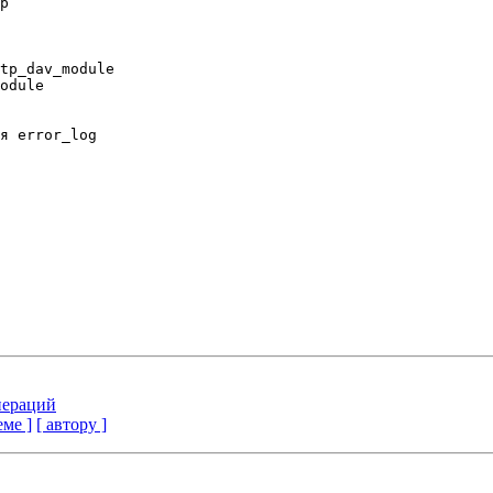
p

tp_dav_module

odule

я error_log

пераций
еме ]
[ автору ]