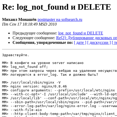
Re: log_not_found и DELETE
Михаил Монашёв
postmaster на softsearch.ru
Пт Сен 17 18:18:49 MSD 2010
Предыдущее сообщение:
log_not_found и DELETE
Следующее сообщение:
Re[2]: Дублирование дисковых о
Сообщения, упорядоченные по:
[ дате ]
[ дискуссии ]
[ т
Здравствуйте.

ММ> В конфиге на уровне server написано

ММ> log_not_found off;

ММ> при этом запросы через вебдав на удаление несуществ
ММ> логируются в error_log. Так и должно быть?

ММ> /usr/local/sbin/nginx -V

ММ> nginx version: nginx/0.8.46

ММ> configure arguments: --prefix=/usr/local/etc/nginx

ММ> --with-cc-opt='-I /usr/local/include' --with-ld-opt
ММ> /usr/local/lib' --conf-path=/usr/local/etc/nginx/ng
ММ> --sbin-path=/usr/local/sbin/nginx --pid-path=/var/r
ММ> --error-log-path=/var/log/nginx-error.log --user=ww
ММ> --with-file-aio

ММ> --http-client-body-temp-path=/var/tmp/nginx/client_