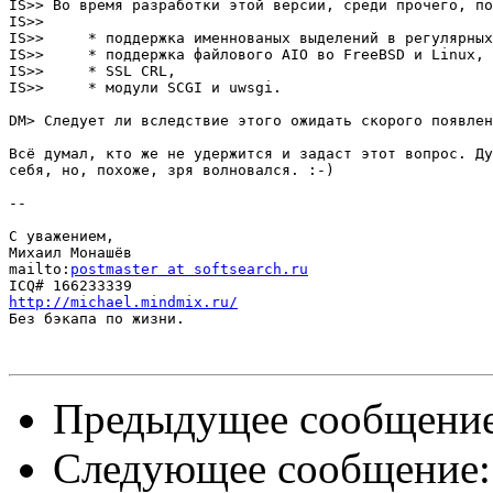
IS>> Во время разработки этой версии, среди прочего, по
IS>> 

IS>>     * поддержка именнованых выделений в регулярных
IS>>     * поддержка файлового AIO во FreeBSD и Linux,

IS>>     * SSL CRL,

IS>>     * модули SCGI и uwsgi. 

DM> Следует ли вследствие этого ожидать скорого появлен
Всё думал, кто же не удержится и задаст этот вопрос. Ду
себя, но, похоже, зря волновался. :-)

-- 

С уважением,

Михаил Монашёв

mailto:
postmaster at softsearch.ru
http://michael.mindmix.ru/

Без бэкапа по жизни.

Предыдущее сообщени
Следующее сообщение