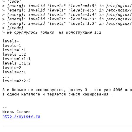
>
>
>
>
>
>
>
>
levels=

levels=1

levels=1:1

levels=1:2

levels=1:1:1

levels=1:1:2

levels=2

levels=2:1

...

levels=2:2:2

3 и больше не используется, потому 3 - это уже 4096 вло
в одном каталоге и теряется смысл хэширования .

-- 

http://sysoev.ru