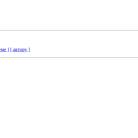
еме ]
[ автору ]