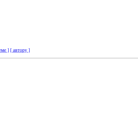
еме ]
[ автору ]