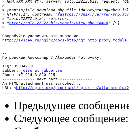
>
>
>
>
 HTTP/1.1", upstream: "
fastcgi://unix:/var/run/php.soc
>
>
 "
http://solo.ZZZZZ.biz/mantis/view.php?id=18
>
http://sysoev.ru/nginx/docs/http/ngx_http_proxy_module.
-- 

Петровский Александр / Alexander Petrovsky,

ICQ: 350342118

Jabber: 
juise at jabber.ru
Phone: +7 914 8 820 815

-------------- next part --------------

An HTML attachment was scrubbed...

URL: <
http://nginx.org/pipermail/nginx-ru/attachments/2
Предыдущее сообщени
Следующее сообщение