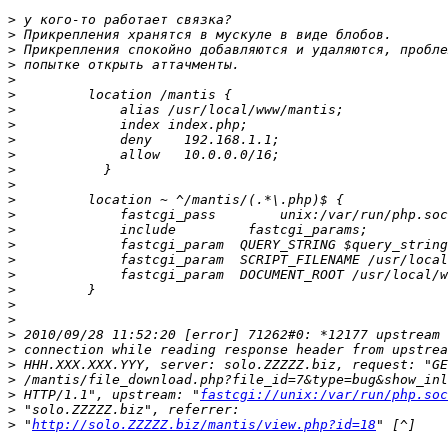
>
>
>
>
>
>
>
>
>
>
>
>
>
>
>
>
>
>
>
>
>
>
>
>
>
>
 HTTP/1.1", upstream: "
fastcgi://unix:/var/run/php.soc
>
>
 "
http://solo.ZZZZZ.biz/mantis/view.php?id=18