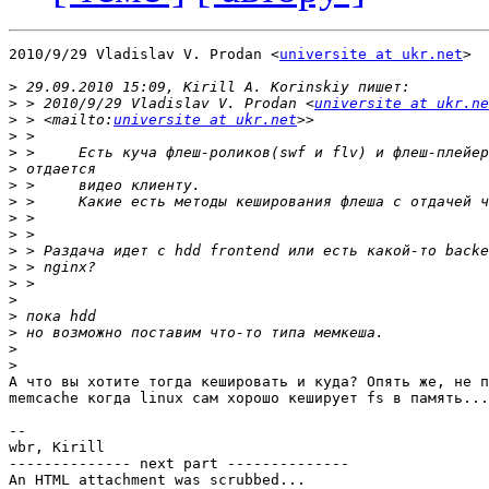
2010/9/29 Vladislav V. Prodan <
universite at ukr.net
>

>
>
 > 2010/9/29 Vladislav V. Prodan <
universite at ukr.ne
>
 > <mailto:
universite at ukr.net
>
>
>
>
>
>
>
>
>
>
>
>
>
>
>
А что вы хотите тогда кешировать и куда? Опять же, не п
memcache когда linux сам хорошо кеширует fs в память...

-- 

wbr, Kirill

-------------- next part --------------

An HTML attachment was scrubbed...
