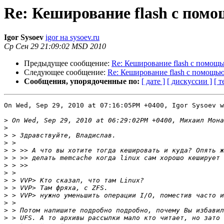
Re: Кеширование flash с помо
Igor Sysoev
igor на sysoev.ru
Ср Сен 29 21:09:02 MSD 2010
Предыдущее сообщение:
Re: Кеширование flash с помощь
Следующее сообщение:
Re: Кеширование flash с помощью
Сообщения, упорядоченные по:
[ дате ]
[ дискуссии ]
[ т
On Wed, Sep 29, 2010 at 07:16:05PM +0400, Igor Sysoev w
>
>
>
>
>
>
>
>
>
>
>
>
>
>