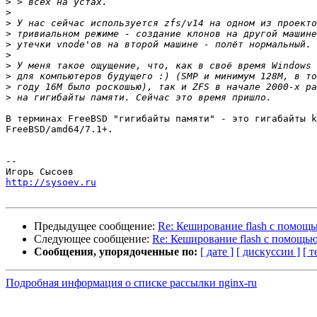
>
>
>
>
>
>
>
>
>
>
В терминах FreeBSD "гигибайты памяти" - это гигабайты k
FreeBSD/amd64/7.1+.

-- 

http://sysoev.ru
Предыдущее сообщение:
Re: Кеширование flash с помощь
Следующее сообщение:
Re: Кеширование flash с помощью
Сообщения, упорядоченные по:
[ дате ]
[ дискуссии ]
[ т
Подробная информация о списке рассылки nginx-ru