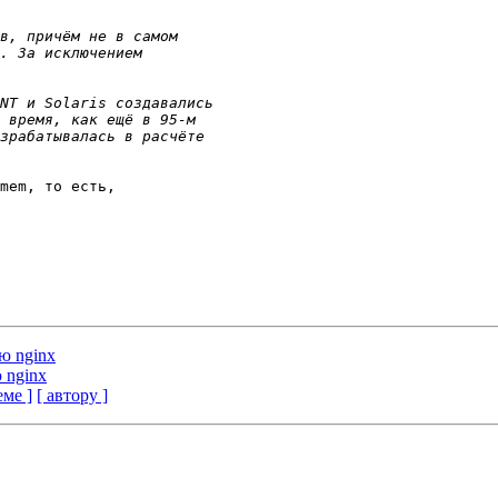
mem, то есть,

ю nginx
 nginx
еме ]
[ автору ]