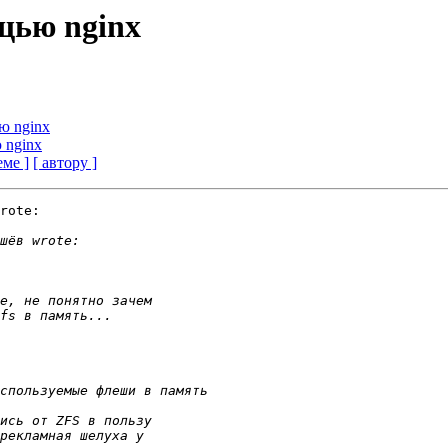
щью nginx
ю nginx
 nginx
еме ]
[ автору ]
rote:
