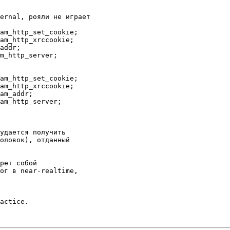
am_http_set_cookie;

am_http_xrccookie;

addr;

m_http_server;

am_http_set_cookie;

am_http_xrccookie;

am_addr;

am_http_server;

удается получить

оловок), отданный

рет собой 

ог в near-realtime,

actice. 
