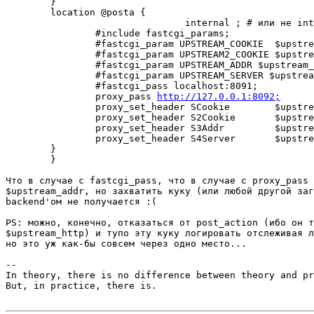
        }

        location @posta {

				internal ; # или не internal, рояли не играет

                #include fastcgi_params;

                #fastcgi_param UPSTREAM_COOKIE  $upstre
                #fastcgi_param UPSTREAM2_COOKIE $upstre
                #fastcgi_param UPSTREAM_ADDR $upstream_
                #fastcgi_param UPSTREAM_SERVER $upstrea
                #fastcgi_pass localhost:8091;

                proxy_pass 
http://127.0.0.1:8092;
                proxy_set_header SCookie        $upstre
                proxy_set_header S2Cookie       $upstre
                proxy_set_header S3Addr         $upstre
                proxy_set_header S4Server       $upstre
        }

	}

Что в случае с fastcgi_pass, что в случае с proxy_pass 
$upstream_addr, но захватить куку (или любой другой заг
backend'ом не получается :(  

PS: можно, конечно, отказаться от post_action (ибо он т
$upstream_http) и тупо эту куку логировать отслеживая л
но это уж как-бы совсем через одно место... 

-- 

In theory, there is no difference between theory and pr
But, in practice, there is. 
