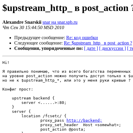
$upstream_http_ в post_action 
Alexandre Snarskii
snar на snar.spb.ru
Чт Сен 30 15:44:50 MSD 2010
Предыдущее сообщение:
Re: код ошибки
Следующее сообщение:
Re: $upstream_http_ в post_action ?
Сообщения, упорядоченные по:
[ дате ]
[ дискуссии ]
[ т
Hi!

Я правильно понимаю, что из всего богатства переменных 
на уровне post_action можно получить доступ только к $u
но не к $upstream_http_*, или это у меня руки кривые ? 
Конфиг прост: 

    upstream backend {

        server <......>:80;

    }

    server { 

        location /fcsetc/ {

                proxy_pass 
http://backend;
                proxy_set_header  Host <somewhat>;

                post_action @posta;
