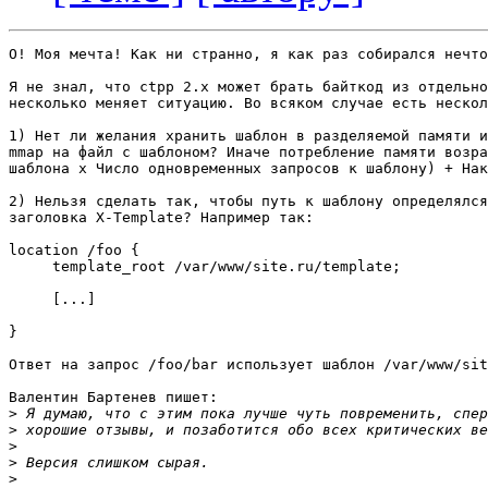
О! Моя мечта! Как ни странно, я как раз собирался нечто
Я не знал, что ctpp 2.x может брать байткод из отдельно
несколько меняет ситуацию. Во всяком случае есть нескол
1) Нет ли желания хранить шаблон в разделяемой памяти и
mmap на файл с шаблоном? Иначе потребление памяти возра
шаблона x Число одновременных запросов к шаблону) + Нак
2) Нельзя сделать так, чтобы путь к шаблону определялся
заголовка X-Template? Например так:

location /foo {

     template_root /var/www/site.ru/template;

     [...]

}

Ответ на запрос /foo/bar использует шаблон /var/www/sit
Валентин Бартенев пишет:

>
>
>
>
>