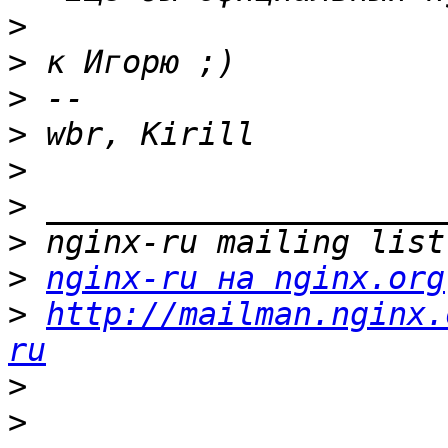
>
>
>
>
>
>
>
>
nginx-ru на nginx.org
>
http://mailman.nginx.
ru
>
>