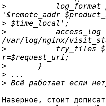
>
 	    log_format productpage_visits 
>
>
 	    access_log 
>
 	    try_files $uri $uri/ /index.php?
>
>
>
Наверное, стоит дописать