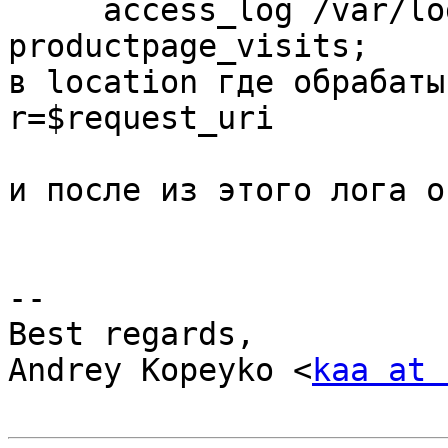
     access_log /var/log/nginx/visit_stats.log 
productpage_visits;

в location где обрабаты
r=$request_uri

и после из этого лога о
-- 

Best regards,

Andrey Kopeyko <
kaa at 