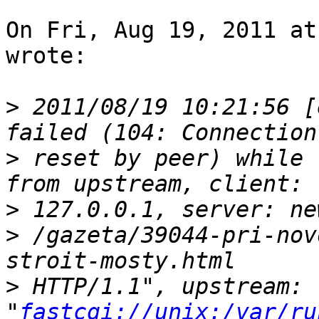
On Fri, Aug 19, 2011 at
wrote:

>
 2011/08/19 10:21:56 [
>
 reset by peer) while 
>
>
 /gazeta/39044-pri-nov
>
 HTTP/1.1", upstream: 
"
fastcgi://unix:/var/ru