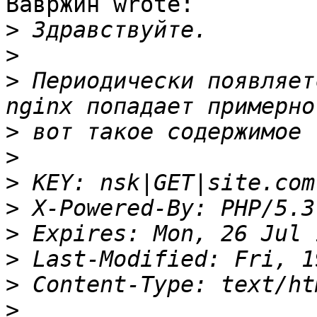
Вавржин wrote:

>
>
>
 Периодически появляет
>
>
>
>
>
>
>
>