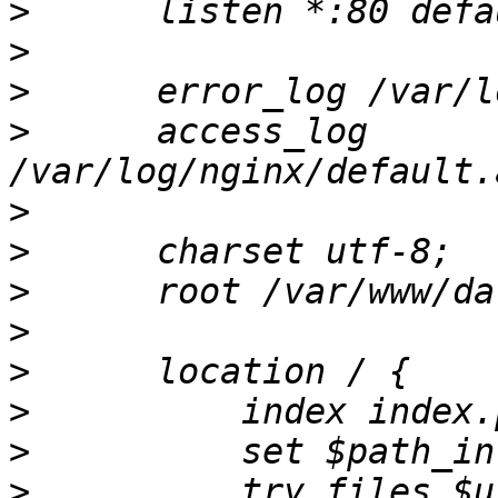
>
>
>
>
      access_log  
>
>
>
>
>
>
>
>