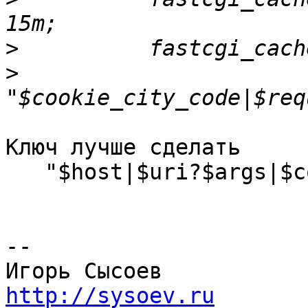
>
>
Ключ лучше сделать

   "$host|$uri?$args|$cookie_city_code";

-- 

http://sysoev.ru