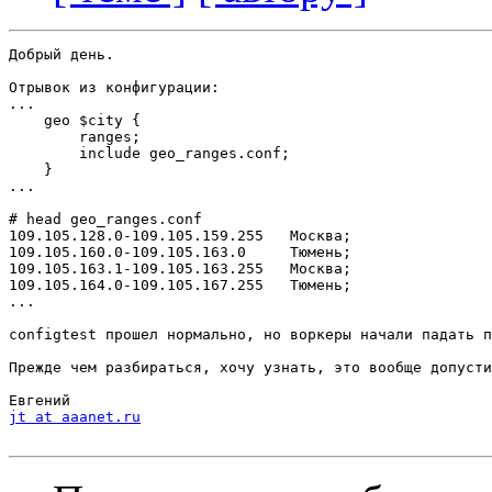
Добрый день.

Отрывок из конфигурации:

...

    geo $city {

        ranges;

        include geo_ranges.conf;

    }

...

# head geo_ranges.conf

109.105.128.0-109.105.159.255	Москва;

109.105.160.0-109.105.163.0	Тюмень;

109.105.163.1-109.105.163.255	Москва;

109.105.164.0-109.105.167.255	Тюмень;

...

configtest прошел нормально, но воркеры начали падать п
Прежде чем разбираться, хочу узнать, это вообще допусти
jt at aaanet.ru