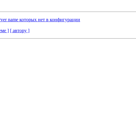
rver name которых нет в конфигурации
еме ]
[ автору ]