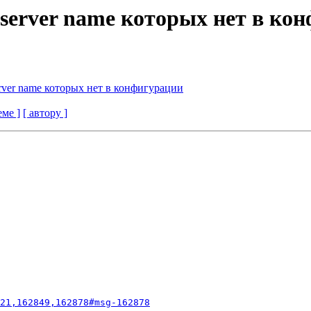
 server name которых нет в ко
rver name которых нет в конфигурации
еме ]
[ автору ]
21,162849,162878#msg-162878