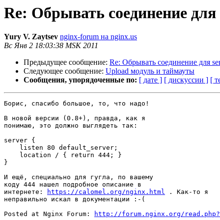
Re: Обрывать соединение для
Yury V. Zaytsev
nginx-forum на nginx.us
Вс Янв 2 18:03:38 MSK 2011
Предыдущее сообщение:
Re: Обрывать соединение для se
Следующее сообщение:
Upload модуль и таймауты
Сообщения, упорядоченные по:
[ дате ]
[ дискуссии ]
[ т
Борис, спасибо большое, то, что надо!

В новой версии (0.8+), правда, как я

понимаю, это должно выглядеть так:

server {

    listen 80 default_server;

    location / { return 444; }

}

И ещё, специально для гугла, по вашему

коду 444 нашел подробное описание в

интернете: 
https://calomel.org/nginx.html
 . Как-то я

неправильно искал в документации :-(

Posted at Nginx Forum: 
http://forum.nginx.org/read.php?