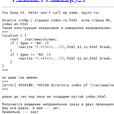
You know St. Peter won't call my name, nginx-ru!

Хочется чтобы / отдавал index.ru.html  если страна RU, 
index.en.html .

Такая конструкция некрасивая и наверняка неправильная:

===

location / {

    root   /var/www/vo/www;

    if ( $geo = 'RU' ){

        rewrite ^(.+(?<!\...))\.html $1.ru.html break;

    }

    if ( $geo != 'RU' ){

        rewrite ^(.+(?<!\...))\.html $1.en.html break;

    }

}

===

но даже так имеем:

===

[error] 45591#0: *95150 directory index of "/var/www/vo
===

ровно до тех пор пока не создадим пустой index.html.

Получается решщение неправильное сразу в двух проекциях
ему всё равно. А мне --- нет.

Правильно --- как?
