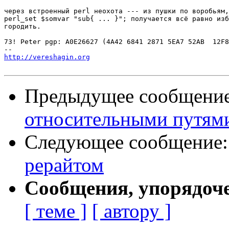
через встроенный perl неохота --- из пушки по воробьям,
perl_set $somvar "sub{ ... }"; получается всё равно изб
городить.

73! Peter pgp: A0E26627 (4A42 6841 2871 5EA7 52AB  12F8
http://vereshagin.org
Предыдущее сообщени
относительными путям
Следующее сообщение
рерайтом
Сообщения, упорядоч
[ теме ]
[ автору ]