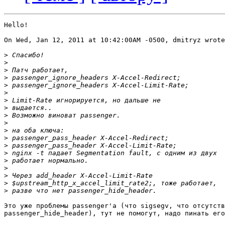
Hello!

On Wed, Jan 12, 2011 at 10:42:00AM -0500, dmitryz wrote
>
>
>
>
>
>
>
>
>
>
>
>
>
>
>
>
>
>
>
Это уже проблемы passenger'а (что sigsegv, что отсутств
passenger_hide_header), тут не помогут, надо пинать его