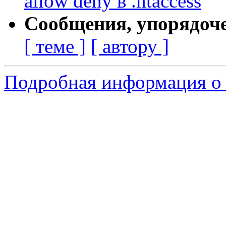
allow deny в .htaccess
Сообщения, упорядоч
[ теме ]
[ автору ]
Подробная информация о 