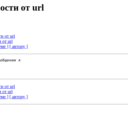
ости от url
и от url
 от url
еме ]
[ автору ]
и от url
 от url
еме ]
[ автору ]