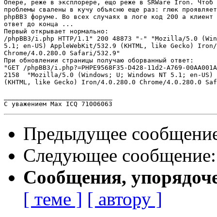
Опере, реже в эксплорере, ещо реже в SRWare Iron. Чтоб 
проблемы свалены в кучу объясню еще раз: глюк проявляет
phpBB3 форуме. Во всех случаях в логе код 200 а клиент 
ответ до конца ...  

Первый открывает нормально:

/phpBB3/i.php HTTP/1.1" 200 48873 "-" "Mozilla/5.0 (Win
5.1; en-US) AppleWebKit/532.9 (KHTML, like Gecko) Iron/
Chrome/4.0.280.0 Safari/532.9"

При обновлении страницы получаю оборванный ответ:

"GET /phpBB3/i.php?=PHPE9568F35-D428-11d2-A769-00AA001A
2158  "Mozilla/5.0 (Windows; U; Windows NT 5.1; en-US) 
(KHTML, like Gecko) Iron/4.0.280.0 Chrome/4.0.280.0 Saf
____________________________

Предыдущее сообщени
Следующее сообщение
Сообщения, упорядоч
[ теме ]
[ автору ]