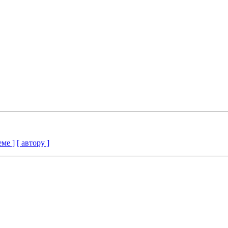
еме ]
[ автору ]