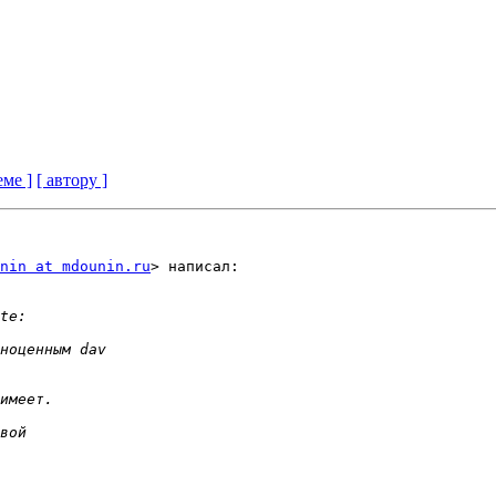
еме ]
[ автору ]
nin at mdounin.ru
> написал:
