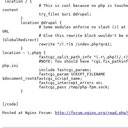
 location / {

                # This is cool because no php is touche
content

                try_files $uri @drupal;

        }

        location @drupal {

                # Some modules enforce no slash (/) at 
URL

                # Else this rewrite block wouldn't be n
(GlobalRedirect)

                rewrite ^/(.*)$ /index.php?q=$1;

        }

location ~ \.php$ {

                fastcgi_split_path_info ^(.+\.php)(/.+)
                #NOTE: You should have "cgi.fix_pathinf
php.ini

                include fastcgi_params;

                fastcgi_param SCRIPT_FILENAME

$document_root$fastcgi_script_name;

                fastcgi_intercept_errors on;

                fastcgi_pass /tmp/php-fpm.sock;

        }

[/code]

Posted at Nginx Forum: 
http://forum.nginx.org/read.php?